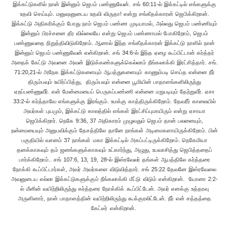
இக்கட்டுகளில் நான் இன்னும் ஜெபம் பண்ணுவேன். சங் 60:11-ல் இக்கட்டில் எங்களுக்கு
உதவி செய்யும். மனுஷனுடைய உதவி விருதா! என்று சங்கீதக்காரன் ஜெபிக்கிறான்.
இக்கட்டு அதிகரிக்கும் போது நாம் ஜெபம் பண்ண முடியாமல், அல்லது ஜெபம் பண்ணியும்
இன்னும் பிரச்சனை தீர வில்லையே என்று ஜெபம் பண்ணாமல் போகிறோம், ஜெபம்
பண்ணுவதை நிறுத்திவிடுகிறோம். ஆனால் இந்த சங்கீதக்காரன் இக்கட்டு நாளில் நான்
இன்னும் ஜெபம் பண்ணுவேன் என்கிறான். சங் 34:6-ல் இந்த ஏழை கூப்பிட்டான் கர்த்தர்
அதைக் கேட்டு அவனை அவன் இடுக்கண்களுக்கெல்லாம் நீங்கலாக்கி இரட்சித்தார். சங்.
71:20,21-ல் அநேக இக்கட்டுகளையும் ஆபத்துகளையும் காணும்படி செய்த என்னை நீர்
திரும்பவும் உயிர்ப்பித்து, திரும்பவும் என்னை பூமியின் பாதாளங்களிலிருந்து
ஏறப்பண்ணுவீர். என் மேன்மையைப் பெருகப்பண்ணி என்னை மறுபடியும் தேற்றுவீர். ஏசா
33:2-ல் கர்த்தாவே எங்களுக்கு இரங்கும். உமக்கு காத்திருக்கிறோம். தேவரீர் காலையில்
அவர்கள் புயமும், இக்கட்டு காலத்தில் எங்கள் இரட்சிப்புமாயிரும் என்று ஏசாயா
ஜெபிக்கிறார். நெகே 9:36, 37 அதிகாரம் முழுவதும் ஜெபம் தான் பலனையும்,
நன்மையையும் அனுபவிக்கும் தேசத்திலே தானே நாங்கள் அடிமைகளாயிருக்கிறோம். பின்
பகுதியில் வசனம் 37 நாங்கள் மகா இக்கட்டில் அகப்பட்டிருக்கிறோம். நெகேமியா
தனக்காகவும் தம் ஜனங்களுக்காகவும் உட்கார்ந்து, அழுது, உபவாசித்து ஜெபித்ததைப்
பார்க்கிறோம்.. சங் 107:6, 13, 19, 28-ல் இஸ்ரவேலர் தங்கள் ஆபத்திலே கர்த்தரை
நோக்கி கூப்பிட்டார்கள், அவர் அவர்களை விடுவித்தார். சங் 25:22 தேவனே இஸ்ரவேலை
அவனுடைய எல்லா இக்கட்டுகளுக்கும் நீங்கலாக்கி மீட்டு விடும் என்கிறான். யோனா 2:2-
ல் மீனின் வயிற்றிலிருந்து கர்த்தரை நோக்கிக் கூப்பிட்டேன். அவர் எனக்கு உத்தரவு
அருளினார், நான் பாதாளத்தின் வயிற்றிலிருந்து கூக்குரலிட்டேன். நீர் என் சத்தத்தை
கேட்டீர் என்கிறான்.