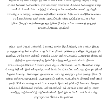
தேவனை நோக்கி கெஞ்சு, நீர் அப்படி செய்யாமல் உம்மோடிருக்கிற ஒருவர் உமக்குப்
பதிலாக செய்யச் சொல்வீரோ? தன் பாவத்தை தான்தான் அறிக்கை செய்யணும் என்று
அவன் பேசினான் பின்பு, கர்த்தர் பேசினார் உடனே உணர்வுள்ளவனாகி தூளிலும்,
சாம்பலிலும் உட்கார்ந்து மனஸ்தாபப்படுகிறேன் என்றான். அறிவில்லாமல் ஆலோசனையை
அபத்தமாக்கினது நான் தான். அலப்பிட்டேன் என்று தாழ்த்தின உடனே எல்லா
இக்கட்டுகளும் மாறிப்போனது. ஒரு இக்கட்டு வந்த உடனே உங்களைத் தாழ்த்தி
தேவனிடத்திலேயே ஓடுங்கள்.
ஐயோ, நான் ஜெபம் பண்ணிக் கொண்டு தானே இருக்கிறேன், ஏன் எனக்கு இப்படி
நடக்குது என்று கேட்காதீங்க. யாத் 5:19-ல் நீங்கள் ஒவ்வொரு நாளிலும் அறுத்துத் தீர
வேண்டிய செங்களிலே ஒன்றும் குறைக்கப்படாது என்று சொல்லப்பட்டதினாலே, இஸ்ரவேல்
புத்திரரின் தலைவர்களுக்கு இக்கட்டு வந்தது என்று கண்டார்கள். நீங்கள்
சோம்பலாயிருக்கிறீர்கள் அதனால் தான் ஜெபம், ஆராதனை, பலியிட வேண்டும் என்று
சொல்லுகிறீர்கள். இனி உங்களுக்கு வைக்கோல் கொடுக்கப்பட மாட்டாது, தினமும் நீங்கள்
அறுக்க வேண்டிய செங்கலும் குறைக்கப்பட மாட்டாது என்றதும் ஐயோ நமக்கு இக்கட்டு
வந்தது என்று மோசேயோடும், ஆரோனோடும் சண்டை போட்டார்கள். இன்னும் நான் எதில்
தவறி விட்டேன் எனக்கு காண்பியும் என்றால் ஆண்டவர் நம்மோடு பேசுவார். அதைக்
கேட்காமல் இஸ்ரவேலர் சண்டை பண்ணினார்கள். நம் காரியம் என்ன என்று அதை
உணர்ந்து அறிக்கையிட்டு அர்ப்பணியுங்கள். இனி இப்படி செய்ய மாட்டேன் என்று
தாழ்த்துங்கள் இரக்கம் பெறுவீர்கள்.