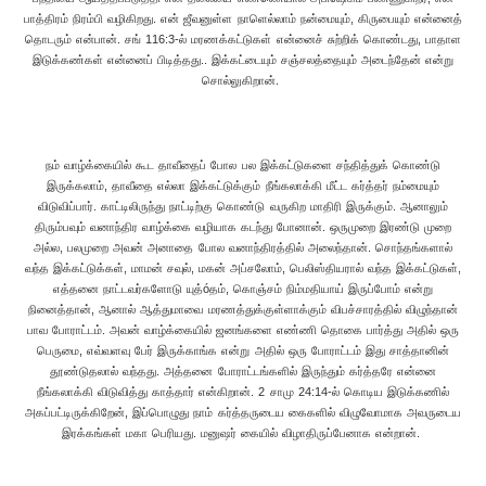
பாத்திரம் நிரம்பி வழிகிறது. என் ஜீவனுள்ள நாளெல்லாம் நன்மையும், கிருபையும் என்னைத்
தொடரும் என்பான். சங் 116:3-ல் மரணக்கட்டுகள் என்னைச் சுற்றிக் கொண்டது, பாதாள
இடுக்கண்கள் என்னைப் பிடித்தது.. இக்கட்டையும் சஞ்சலத்தையும் அடைந்தேன் என்று
சொல்லுகிறான்.
நம் வாழ்க்கையில் கூட தாவீதைப் போல பல இக்கட்டுகளை சந்தித்துக் கொண்டு
இருக்கலாம், தாவீதை எல்லா இக்கட்டுக்கும் நீங்கலாக்கி மீட்ட கர்த்தர் நம்மையும்
விடுவிப்பார். காட்டிலிருந்து நாட்டிற்கு கொண்டு வருகிற மாதிரி இருக்கும். ஆனாலும்
திரும்பவும் வனாந்திர வாழ்க்கை வழியாக கடந்து போனான். ஒருமுறை இரண்டு முறை
அல்ல, பலமுறை அவன் அனாதை போல வனாந்திரத்தில் அலைந்தான். சொந்தங்களால்
வந்த இக்கட்டுக்கள், மாமன் சவுல், மகன் அப்சலோம், பெலிஸ்தியரால் வந்த இக்கட்டுகள்,
எத்தனை நாட்டவர்களோடு யுத்óதம், கொஞ்சம் நிம்மதியாய் இருப்போம் என்று
நினைத்தான், ஆனால் ஆத்துமாவை மரணத்துக்குள்ளாக்கும் விபச்சாரத்தில் விழுந்தான்
பாவ போராட்டம். அவன் வாழ்க்கையில் ஜனங்களை எண்ணி தொகை பார்த்து அதில் ஒரு
பெருமை, எவ்வளவு பேர் இருக்காங்க என்று அதில் ஒரு போராட்டம் இது சாத்தானின்
தூண்டுதலால் வந்தது. அத்தனை போராட்டங்களில் இருந்தும் கர்த்தரே என்னை
நீங்கலாக்கி விடுவித்து காத்தார் என்கிறான். 2 சாமு 24:14-ல் கொடிய இடுக்கணில்
அகப்பட்டிருக்கிறேன், இப்பொழுது நாம் கர்த்தருடைய கைகளில் விழுவோமாக அவருடைய
இரக்கங்கள் மகா பெரியது. மனுஷர் கையில் விழாதிருப்பேனாக என்றான்.