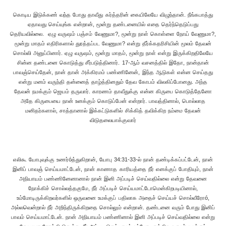
கொடிய இடுக்கண் வந்த போது தாவீது கர்த்தரின் கையிலேயே விழுந்தான். நீங்கபாத்து
ஏதாவது செய்யுங்க என்றான், மூன்று தண்டனையில் எதை தெர்ந்தெடுப்பது
தெரியவில்லை. ஏழு வருஷம் பஞ்சம் வேணுமா?, மூன்று நாள் கொள்ளை நோய் வேணுமா?,
மூன்று மாதம் எதிரிகளால் துரத்தப்பட வேணுமா? என்று தீர்க்கதரிசியின் மூலம் தேவன்
சொல்லி அனுப்பினார். ஏழு வருஷம், மூன்று மாதம், மூன்று நாள் என்று இருக்கிறதிலேயே
சின்ன தண்டனை கொடுத்து சீர்படுத்தினார். 17-ஆம் வசனத்தில் இதோ, நான்தான்
பாவஞ்செய்தேன், நான் தான் அக்கிரமம் பண்ணினேன், இந்த ஆடுகள் என்ன செய்தது
என்று மனம் வருந்தி தன்னைத் தாழ்த்தினதும் தேவ கோபம் விலகிப்போனது. அந்த
தேவன் நமக்கும் ஜெயம் தருவார். காரணம் தாவீதுக்கு என்ன கிருபை கொடுத்தேனோ
அதே கிருபையை நான் உனக்கும் கொடுப்பேன் என்றார். பாவத்தினால், பொல்லாத
மனிதர்களால், சாத்தானால் இக்கட்டுகளில் சிக்கித் தவிக்கிற நம்மை தேவன்
விடுதலையாக்குவார்
எலிகூ யோபுவுக்கு உணர்óத்துகிறான், யோபு 34:31-33-ல் நான் தண்டிக்கப்பட்டேன், நான்
இனிப் பாவஞ் செய்யமாட்டேன், நான் காணாத காரியத்தை நீர் எனக்குப் போதியும், நான்
அநியாயம் பண்ணினேனானால் நான் இனி அப்படிச் செய்வதில்லை என்று தேவனை
நோக்கிச் சொல்லத்தகுமே, நீர் அப்படிச் செய்யமாட்டோமென்கிறபடியினால்,
உம்மோடிருக்கிறவர்களில் ஒருவனை உமக்குப் பதிலாக அதைச் செய்யச் சொல்வீரோó,
அல்லவென்றால் நீர் அறிந்திருக்கிறதை சொல்லும் என்றான். தண்டனை வரும் போது இனிப்
பாவம் செய்யமாட்டேன். நான் அநியாயம் பண்ணினால் இனி அப்படிச் செய்வதில்லை என்று