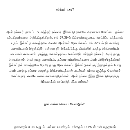
கர்த்தர் யார்?
அவர் நல்லவர். நாகூம் 1:7 கர்த்தர் நல்லவர். இக்கட்டு நாளிலே அரணான கோட்டை. தம்மை
நம்புகிறவர்களை அறிந்திருக்கிறார். சங் 37:39-ல் நீதிமான்களுடைய இரட்சிப்பு கர்த்தரால்
வரும். இக்கட்டு காலத்திலே அவரே அவர்கள் அடைக்கலம். சங் 32:7-ல் நீர் எனக்கு
மறைவிடமாய் இருக்கிறீர். என்னை நீர் இக்கட்டுக்கு விலக்கிக் காத்து இரட்சணியப்
பாடல்கள் என்னைச் சூழ்ந்து கொள்ளும்படி செய்கிறீர். கர்த்தர் நல்லவர், அவர் நமது
அடைக்கலம், அவர் நமது மறைவிடம், தம்மை நம்புகிறவர்களை அவர் அறிந்திருக்கிறார்.
இக்கட்டுக் காலத்திலே அவரே நமது அடைக்கலம். இக்கட்டுகள் சூழ்ந்திருக்கும் போது
அவர் அதற்கு நம்மை மறைத்து இரட்சண்யத்தால் பாடல்கள் நம்மை சூழ்ந்து கொள்ளச்
செய்கிறார். எனவே மனம் கலங்காதிருங்கள். அவர் நம்மை இந்த இக்கட்டுகளுக்கு
நீங்கலாக்கி காப்பாற்றி மீட்க வல்லவர்.
நாம் என்ன செய்ய வேண்டும்?
தாவீதைப் போல ஜெபம் பண்ண வேண்டும். சங்கீதம் 141:5-ன் பின் பகுதியில்