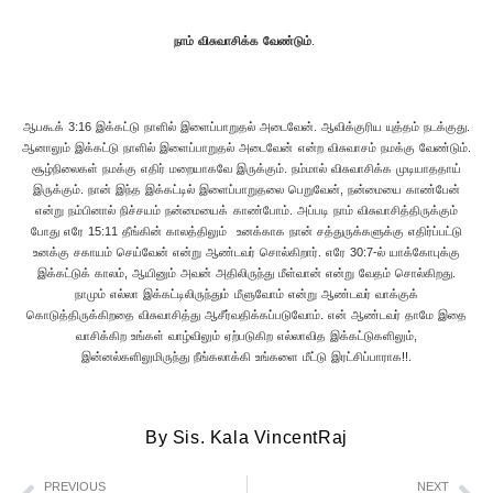
நாம் விசுவாசிக்க வேண்டும்
.
ஆபகூக் 3:16 இக்கட்டு நாளில் இளைப்பாறுதல் அடைவேன். ஆவிக்குரிய யுத்தம் நடக்குது.
ஆனாலும் இக்கட்டு நாளில் இளைப்பாறுதல் அடைவேன் என்ற விசுவாசம் நமக்கு வேண்டும்.
சூழ்நிலைகள் நமக்கு எதிர் மறையாகவே இருக்கும். நம்மால் விசுவாசிக்க முடியாததாய்
இருக்கும். நான் இந்த இக்கட்டில் இளைப்பாறுதலை பெறுவேன், நன்மையை காண்பேன்
என்று நம்பினால் நிச்சயம் நன்மையைக் காண்போம். அப்படி நாம் விசுவாசித்திருக்கும்
போது எரே 15:11 தீங்கின் காலத்திலும் உனக்காக நான் சத்துருக்களுக்கு எதிர்ப்பட்டு
உனக்கு சகாயம் செய்வேன் என்று ஆண்டவர் சொல்கிறார். எரே 30:7-ல் யாக்கோபுக்கு
இக்கட்டுக் காலம், ஆயினும் அவன் அதிலிருந்து மீள்வான் என்று வேதம் சொல்கிறது.
நாமும் எல்லா இக்கட்டிலிருந்தும் மீளுவோம் என்று ஆண்டவர் வாக்குக்
கொடுத்திருக்கிறதை விசுவாசித்து ஆசீர்வதிக்கப்படுவோம். என் ஆண்டவர் தாமே இதை
வாசிக்கிற உங்கள் வாழ்விலும் ஏற்படுகிற எல்லாவித இக்கட்டுகளிலும்,
இன்னல்களிலுமிருந்து நீங்கலாக்கி உங்களை மீட்டு இரட்சிப்பாராக!!.
By Sis. Kala VincentRaj
PREVIOUS
NEXT