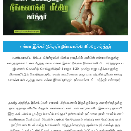
எல்லா இக்கட்டுக்கும் நீங்கலாக்கி மீட்கிற கர்த்தர்
ஆண்டவராகிய இயேசு கிறிஸ்துவின் இனிய நாமத்தில் அன்பின் சகோதரிகளுக்கு
வாழ்த்துக்கள்!!. என் ஆத்துமாவை எல்லா இக்கட்டுக்கும் நீங்கலாக்கி மீட்ட கர்த்தருடைய
ஜீவனைக் கொண்டு சொல்லுகிறேன்.1 ராஜா 1:30. தாவீது ராஜா பத்சேபாளுக்கு
ஆணையிட்டுக் கொடுத்தபடியே மகன் சாலமோனை ராஜாவாக ஏற்படுத்துவேன் என்று
சொல்லி என் ஆத்துமாவை எல்லா இக்கட்டுக்கும் நீங்கலாக்கி மீட்ட கர்த்தர் என்கிறார்.
தாவீது சந்தித்த இக்கட்டுகள் ஏராளம். சிறியவனாய் இருக்கும்போது வனாந்திரத்துக்கு
தாய் தந்தையாலேயே அனுப்பி வைக்கப்பட்டவன். என் வாழ்க்கையே இவ்வளவு தானா?
இந்த காட்டிலேயே முடிந்து போகப்போகிறதா? நன்மையின் நாட்களை நான் காண்பேனா?
பலவிதமான கேள்விகள் அவனில் எழும்பும் போதெல்லாம் கர்த்தர் என் மேய்ப்ப்பர் நான்
தாழ்ச்சியடையேன் என்று சொல்வான். சத்துருக்களுக்கு முன்பாக நீர் எனக்கு ஒரு
பந்தியை ஆயத்தப்படுத்தி என் தலையை எண்ணெயால் அபிஷேகம் பண்ணுகிறீர், என்