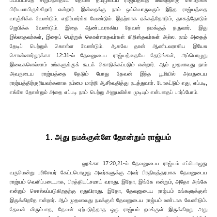
பயப்படாதே சிறுமந்தையே தேவன் தம்முடைய ராஜயத்தை உங்களுக்கு கொடுக்க
பிரியமாயிருக்கிறார் என்றார். இன்றைக்கு நாம் ஒவ்வொருவரும் இந்த ராஜ்யத்தை
வாஞ்சிக்க வேண்டும், எதிர்பார்க்க வேண்டும். இதற்காக ஏக்கத்தோடும், தாகத்தோடும்
ஜெபிக்க வேண்டும். இதை ஆண்டவராகிய தேவன் நமக்குத் தருவார். இது
இல்லாதவர்கள், இதைப் பெற்றுக் கொள்ளாதவர்கள் கிறிஸ்தவர்கள் அல்ல. நாம் அதைத்
தேடிப் பெற்றுக் கொள்ள வேண்டும். ஆகவே தான் ஆண்டவராகிய இயேசு
சொன்னார்லூக்கா 12:31-ல் தேவனுடைய ராஜ்யத்தையே தேடுங்கள், அப்பொழுது
இவைகளெல்லாம் உங்களுக்குக் கூடக் கொடுக்கப்படும் என்றார். ஆம் முதலாவது நாம்
அவருடைய ராஜ்யத்தை தேடும் போது தேவன் இந்த பூமியில் அவருடைய
ராஜ்யத்திற்குரியவர்களாக நம்மை மாற்றி ஆசீர்வதித்து நடத்துவார். போகட்டும் எது, எப்படி,
எங்கே தோன்றும் அதை எப்படி நாம் பெற்று அனுபவிக்க முடியும் என்பதைப் பார்ப்போம்.
1. அது நமக்குள்ளே தோன்றும் ராஜ்யம்
லூக்கா 17:20,21-ல் தேவனுடைய ராஜ்யம் எப்பொழுது
வருமென்று பரிசேயர் கேட்டபொழுது அவர்களுக்கு அவர் பிரதியுத்தரமாக தேவனுடைய
ராஜ்யம் வெளிப்படையாக, பிரத்தியட்சமாய் வராது. இதோ, இங்கே என்றும், அதோ அங்கே
என்றும் சொல்லப்படுகிறதற்கு ஏதுவிராது. இதோ, தேவனுடைய ராஜ்யம் உங்களுக்குள்
இருக்கிறதே என்றார். ஆம் முதலாவது நமக்குள் தேவனுடைய ராஜ்யம் உண்டாக வேண்டும்.
தேவன் விரும்பாத, தேவன் ஏற்படுத்தாத ஒரு ராஜ்யம் நமக்குள் இருக்கிறது அது