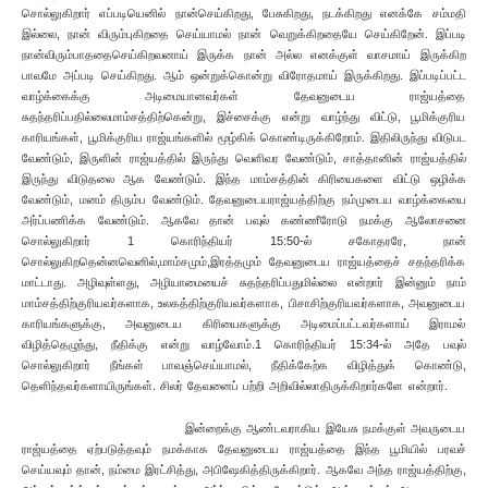
சொல்லுகிறார் எப்படியெனில் நான்செய்கிறது, பேசுகிறது, நடக்கிறது எனக்கே சம்மதி
இல்லை, நான் விரும்புகிறதை செய்யாமல் நான் வெறுக்கிறதையே செய்கிறேன். இப்படி
நான்விரும்பாததைசெய்கிறவனாய் இருக்க நான் அல்ல எனக்குள் வாசமாய் இருக்கிற
பாவமே அப்படி செய்கிறது. ஆம் ஒன்றுக்கொன்று விரோதமாய் இருக்கிறது. இப்படிப்பட்ட
வாழ்க்கைக்கு அடிமையானவர்கள் தேவனுடைய ராஜ்யத்தை
சுதந்தரிப்பதில்லைமாம்சத்திற்கென்று, இச்சைக்கு என்று வாழ்ந்து விட்டு, பூமிக்குரிய
காரியங்கள், பூமிக்குரிய ராஜ்யங்களில் மூழ்கிக் கொண்டிருக்கிறோம். இதிலிருந்து விடுபட
வேண்டும், இருளின் ராஜ்யத்தில் இருந்து வெளிவர வேண்டும், சாத்தானின் ராஜ்யத்தில்
இருந்து விடுதலை ஆக வேண்டும். இந்த மாம்சத்தின் கிரியைகளை விட்டு ஒழிக்க
வேண்டும், மனம் திரும்ப வேண்டும். தேவனுடையராஜ்யத்திற்கு நம்முடைய வாழ்க்கையை
அர்ப்பணிக்க வேண்டும். ஆகவே தான் பவுல் கண்ணீரோடு நமக்கு ஆலோசனை
சொல்லுகிறார் 1 கொரிந்தியர் 15:50-ல் சகோதரரே, நான்
சொல்லுகிறதென்னவெனில்,மாம்சமும்,இரத்தமும் தேவனுடைய ராஜ்யத்தைச் சதந்தரிக்க
மாட்டாது. அழிவுள்ளது, அழியாமையைச் சுதந்தரிப்பதுமில்லை என்றார் இன்னும் நாம்
மாம்சத்திற்குரியவர்களாக, உலகத்திற்குரியவர்களாக, பிசாசிற்குரியவர்களாக, அவனுடைய
காரியங்களுக்கு, அவனுடைய கிரியைகளுக்கு அடிமைப்பட்டவர்களாய் இராமல்
விழித்தெழுந்து, நீதிக்கு என்று வாழ்வோம்.1 கொரிந்தியர் 15:34-ல் அதே பவுல்
சொல்லுகிறார் நீங்கள் பாவஞ்செய்யாமல், நீதிக்கேற்க விழித்துக் கொண்டு,
தெளிந்தவர்களாயிருங்கள். சிலர் தேவனைப் பற்றி அறிவில்லாதிருக்கிறார்களே என்றார்.
இன்றைக்கு ஆண்டவராகிய இயேசு நமக்குள் அவருடைய
ராஜ்யத்தை ஏற்படுத்தவும் நமக்காக தேவனுடைய ராஜ்யத்தை இந்த பூமியில் பரவச்
செய்யவும் தான், நம்மை இரட்சித்து, அபிஷேகித்திருக்கிறார். ஆகவே அந்த ராஜ்யத்திற்கு,