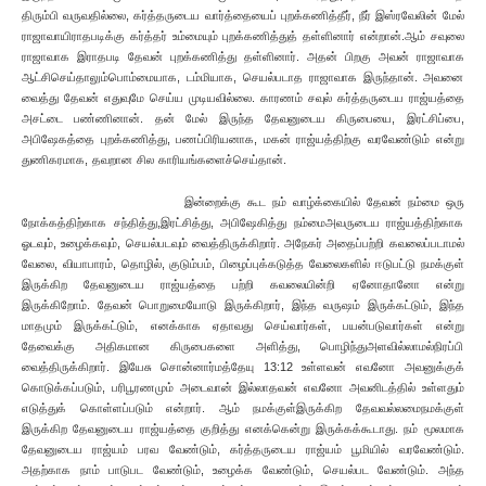
திரும்பி வருவதில்லை, கர்த்தருடைய வார்த்தையைப் புறக்கணித்தீர், நீர் இஸ்ரவேலின் மேல்
ராஜாவாயிராதபடிக்கு கர்த்தர் உம்மையும் புறக்கணித்துத் தள்ளினார் என்றான்.ஆம் சவுலை
ராஜாவாக இராதபடி தேவன் புறக்கணித்து தள்ளினார். அதன் பிறகு அவன் ராஜாவாக
ஆட்சிசெய்தாலும்பொம்மையாக, டம்மியாக, செயல்படாத ராஜாவாக இருந்தான். அவனை
வைத்து தேவன் எதுவுமே செய்ய முடியவில்லை. காரணம் சவுல் கர்த்தருடைய ராஜ்யத்தை
அசட்டை பண்ணினான். தன் மேல் இருந்த தேவனுடைய கிருபையை, இரட்சிப்பை,
அபிஷேகத்தை புறக்கணித்து, பணப்பிரியனாக, மகன் ராஜ்யத்திற்கு வரவேண்டும் என்று
துணிகரமாக, தவறான சில காரியங்களைச்செய்தான்.
இன்றைக்கு கூட நம் வாழ்க்கையில் தேவன் நம்மை ஒரு
நோக்கத்திற்காக சந்தித்து,இரட்சித்து, அபிஷேகித்து நம்மைஅவருடைய ராஜ்யத்திற்காக
ஓடவும், உழைக்கவும், செயல்படவும் வைத்திருக்கிறார். அநேகர் அதைப்பற்றி கவலைப்படாமல்
வேலை, வியாபாரம், தொழில், குடும்பம், பிழைப்புக்கடுத்த வேலைகளில் ஈடுபட்டு நமக்குள்
இருக்கிற தேவனுடைய ராஜ்யத்தை பற்றி கவலையின்றி ஏனோதானோ என்று
இருக்கிறோம். தேவன் பொறுமையோடு இருக்கிறார், இந்த வருஷம் இருக்கட்டும், இந்த
மாதமும் இருக்கட்டும், எனக்காக ஏதாவது செய்வார்கள், பயன்படுவார்கள் என்று
தேவைக்கு அதிகமான கிருபைகளை அளித்து, பொழிந்துஅளவில்லாமல்நிரப்பி
வைத்திருக்கிறார். இயேசு சொன்னார்மத்தேயு 13:12 உள்ளவன் எவனோ அவனுக்குக்
கொடுக்கப்படும், பரிபூரணமும் அடைவான் இல்லாதவன் எவனோ அவனிடத்தில் உள்ளதும்
எடுத்துக் கொள்ளப்படும் என்றார். ஆம் நமக்குள்இருக்கிற தேவவல்லமைநமக்குள்
இருக்கிற தேவனுடைய ராஜ்யத்தை குறித்து எனக்கென்று இருக்கக்கூடாது. நம் மூலமாக
தேவனுடைய ராஜ்யம் பரவ வேண்டும், கர்த்தருடைய ராஜ்யம் பூமியில் வரவேண்டும்.
அதற்காக நாம் பாடுபட வேண்டும், உழைக்க வேண்டும், செயல்பட வேண்டும். அந்த