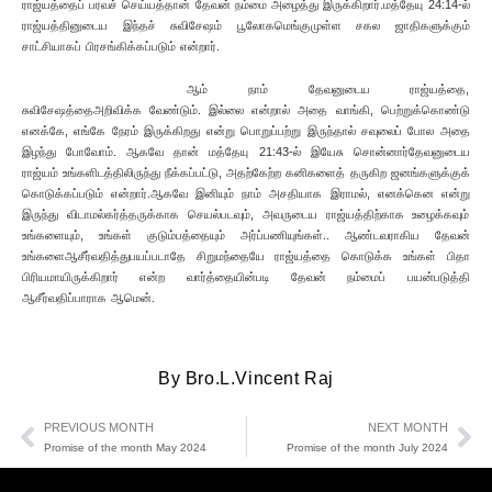
ராஜ்யத்தைப் பரவச் செய்யத்தான் தேவன் நம்மை அழைத்து இருக்கிறார்.மத்தேயு 24:14-ல்
ராஜ்யத்தினுடைய இந்தச் சுவிசேஷம் பூலோகமெங்குமுள்ள சகல ஜாதிகளுக்கும்
சாட்சியாகப் பிரசங்கிக்கப்படும் என்றார்.
ஆம் நாம் தேவனுடைய ராஜ்யத்தை,
சுவிசேஷத்தைஅறிவிக்க வேண்டும். இல்லை என்றால் அதை வாங்கி, பெற்றுக்கொண்டு
எனக்கே, எங்கே நேரம் இருக்கிறது என்று பொறுப்பற்று இருந்தால் சவுலைப் போல அதை
இழந்து போவோம். ஆகவே தான் மத்தேயு 21:43-ல் இயேசு சொன்னார்தேவனுடைய
ராஜ்யம் உங்களிடத்திலிருந்து நீக்கப்பட்டு, அதற்கேற்ற கனிகளைத் தருகிற ஜனங்களுக்குக்
கொடுக்கப்படும் என்றார்.ஆகவே இனியும் நாம் அசதியாக இராமல், எனக்கென என்று
இருந்து விடாமல்கர்த்தருக்காக செயல்படவும், அவருடைய ராஜ்யத்திற்காக உழைக்கவும்
உங்களையும், உங்கள் குடும்பத்தையும் அர்ப்பணியுங்கள்.. ஆண்டவராகிய தேவன்
உங்களைஆசீர்வதித்துபயப்படாதே சிறுமந்தையே ராஜ்யத்தை கொடுக்க உங்கள் பிதா
பிரியமாயிருக்கிறார் என்ற வார்த்தையின்படி தேவன் நம்மைப் பயன்படுத்தி
ஆசீர்வதிப்பாராக ஆமென்.
By
Bro.L.Vincent Raj
PREVIOUS MONTH
NEXT MONTH
Promise of the month May 2024
Promise of the month July 2024