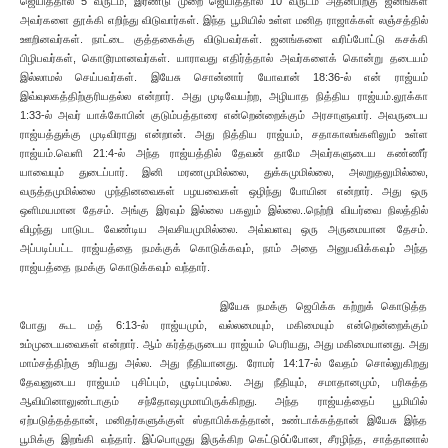
ஜெயித்தால் 5 வருடம், இரண்டு முறை ஜெயித்தால் 10 வருடம் அதன்பிறகு ஜனங்கள்
அவர்களை தூக்கி எறிந்து விடுவார்கள். இந்த பூமியில் உள்ள மனித ராஜாக்கள் லஞ்சத்தில்
ஊறினவர்கள். நாட்டை குத்தகைக்கு விடுபவர்கள். ஜனங்களை வரிப்போட்டு கசக்கி
பிழிபவர்கள், கொடூரமானவர்கள். யாராவது எதிர்த்தால் அவர்களைக் கொன்று தடையம்
இல்லாமல் செய்பவர்கள். இயேசு சொன்னார் யோவான் 18:36-ல் என் ராஜ்யம்
இவ்வுலகத்திற்குரியதல்ல என்றார். அது முடிவேயற்ற, அழியாத நித்திய ராஜ்யம்.லூக்கா
1:33-ல் அவர் யாக்கோபின் குடும்பத்தாரை என்றென்றைக்கும் அரசாளுவார். அவருடைய
ராஜ்யத்துக்கு முடிவிராது என்றான். அது நித்திய ராஜ்யம், சதாகாலங்களிலும் உள்ள
ராஜ்யம்.வெளி 21:4-ல் அந்த ராஜ்யத்தில் தேவன் தாமே அவர்களுடைய கண்ணீர்
யாவையும் துடைப்பார். இனி மரணமுமில்லை, துக்கமுமில்லை, அலறுதலுமில்லை,
வருத்தமுமில்லை முந்தினவைகள் பழயவைகள் ஒழிந்து போயின என்றார். அது ஒரு
ஒளிமயமான தேசம். அங்கு இரவும் இல்லை பகலும் இல்லை..நெற்றி வியர்வை நிலத்தில்
விழந்து பாடுபட வேண்டிய அவசியமுமில்லை. அவ்வளவு ஒரு அருமையான தேசம்.
அப்படிப்பட்ட ராஜ்யத்தை நமக்குக் கொடுக்கவும், நாம் அதை அனுபவிக்கவும் அந்த
ராஜ்யத்தை நமக்கு கொடுக்கவும் வந்தார்.
இயேசு நமக்கு ஜெபிக்க கற்றுக் கொடுத்த
போது கூட மத் 6:13-ல் ராஜ்யமும், வல்லமையும், மகிமையும் என்றென்றைக்கும்
உம்முடையவைகள் என்றார். ஆம் கர்த்தருடைய ராஜ்யம் பெரியது, அது மகிமையானது. அது
மாம்சத்திற்கு உரியது அல்ல. அது நீதியானது. ரோமர் 14:17-ல் வேதம் சொல்லுகிறது
தேவனுடைய ராஜ்யம் புசிப்பும், ழுடிப்புமல்ல. அது நீதியும், சமாதானமும், பரிசுத்த
ஆவியினாலுண்டாகும் சந்தோஷமுமாயிருக்கிறது. அந்த ராஜ்யத்தைப் பூமியில்
ஏற்படுத்தத்தான், மனிதர்களுக்குள் ஸ்தாபிக்கத்தான், உண்டாக்கத்தான் இயேசு இந்த
பூமிக்கு இறங்கி வந்தார். இப்பொழுது இருக்கிற கெட்டுóப்போன, சீரழிந்த, சாத்தானால்