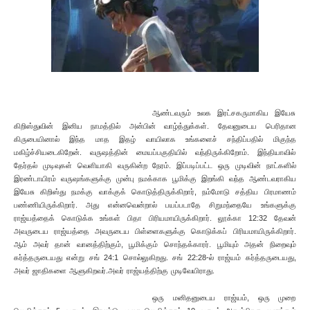
ஆண்டவரும் உலக இரட்சகருமாகிய இயேசு
கிறிஸ்துவின் இனிய நாமத்தில் அன்பின் வாழ்த்துக்கள். தேவனுடைய பெரிதான
கிருபையினால் இந்த மாத இதழ் வாயிலாக உங்களைச் சந்திப்பதில் மிகுந்த
மகிழ்ச்சியடைகிறேன். வருஷத்தின் மையப்பகுதியில் வந்திருக்கிறோம். இந்தியாவில்
தேர்தல் முடிவுகள் வெளியாகி வருகின்ற நேரம். இப்படிப்பட்ட ஒரு முடிவின் நாட்களில்
இரண்டாயிரம் வருஷங்களுக்கு முன்பு நமக்காக பூமிக்கு இறங்கி வந்த ஆண்டவராகிய
இயேசு கிறிஸ்து நமக்கு வாக்குக் கொடுத்திருக்கிறார், நம்மோடு சத்திய பிரமாணம்
பண்ணியிருக்கிறார். அது என்னவென்றால் பயப்படாதே சிறுமந்தையே உங்களுக்கு
ராஜ்யத்தைக் கொடுக்க உங்கள் பிதா பிரியமாயிருக்கிறார். லூக்கா 12:32 தேவன்
அவருடைய ராஜ்யத்தை அவருடைய பிள்ளைகளுக்கு கொடுக்கப் பிரியமாயிருக்கிறார்.
ஆம் அவர் தான் வானத்திற்கும், பூமிக்கும் சொந்தக்காரர். பூமியும் அதன் நிறைவும்
கர்த்தருடையது என்று சங் 24:1 சொல்லுகிறது. சங் 22:28-ல் ராஜ்யம் கர்த்தருடையது,
அவர் ஜாதிகளை ஆளுகிறவர்.அவர் ராஜ்யத்திற்கு முடிவேயிராது.
ஒரு மனிதனுடைய ராஜ்யம், ஒரு முறை