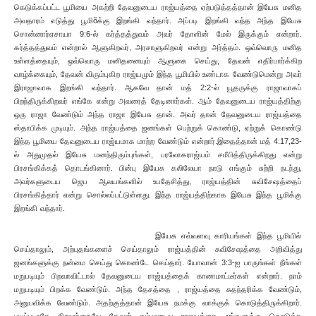
கெடுக்கப்பட்ட பூமியை அகற்றி தேவனுடைய ராஜ்யத்தை ஏற்படுத்தத்தான் இயேசு மனித
அவதாரம் எடுத்து பூமிõக்கு இறங்கி வந்தார். அப்படி இறங்கி வந்த அந்த இயேசு
சொன்னார்ஏசாயா 9:6-ல் கர்த்தத்துவம் அவர் தோளின் மேல் இருக்கும் என்றார்.
கர்த்தத்துவம் என்றால் ஆளுகிறவர், அரசாளுகிறவர் என்று அர்த்தம். ஒவ்வொரு மனித
உள்ளத்தையும், ஒவ்வொரு மனிதனையும் ஆளுகை செய்து, தேவன் எதிர்பார்க்கிற
வாழ்க்கையும், தேவன் விரும்புகிற ராஜ்யமும் இந்த பூமியில் உண்டாக வேண்டுமென்று அவர்
இராஜாவாக இறங்கி வந்தார். ஆகவே தான் மத் 2:2-ல் யூதருக்கு ராஜாவாகப்
பிறந்திருக்கிறவர் எங்கே என்று அவரைத் தேடினார்கள். ஆம் தேவனுடைய ராஜ்யத்திற்கு
ஒரு ராஜா வேண்டும் அந்த ராஜா இயேசு தான். அவர் தான் தேவனுடைய ராஜ்யத்தை
ஸ்தாபிக்க முடியும். அந்த ராஜ்யத்தை ஜனங்கள் பெற்றுக் கொண்டு, ஏற்றுக் கொண்டு
இந்த பூமியை தேவனுடைய ராஜ்யமாக மாற்ற வேண்டும் என்றார்.இதைத்தான் மத் 4:17,23-
ல் அதுமுதல் இயேசு மனந்திரும்புங்கள், பரலோகராஜ்யம் சமீபித்திருக்கிறது என்று
பிரசங்கிக்கத் தொடங்கினார். பின்பு இயேசு கலிலேயா நாடு எங்கும் சுற்றி நடந்து,
அவர்களுடைய ஜெப ஆலயங்களில் உபதேசித்து, ராஜ்யத்தின் சுவிசேஷத்தைப்
பிரசங்கித்தார் என்று சொல்லப்பட்டுள்ளது. இந்த ராஜ்யத்திற்காக இயேசு இந்த பூமிக்கு
இறங்கி வந்தார்.
இயேசு எவ்வளவு காரியங்கள் இந்த பூமியில்
செய்தாலும், அற்புதங்களைச் செய்தாலும் ராஜ்யத்தின் சுவிசேஷத்தை அறிவித்து
ஜனங்களுக்கு நன்மை செய்து கொண்டே செய்தார். யோவான் 3:3-ஐ பாருங்கள் நீங்கள்
மறுபடியும் பிறவாவிட்டால் தேவனுடைய ராஜ்யத்தைக் காணமாட்டீர்கள் என்றார். நாம்
மறுபடியும் பிறக்க வேண்டும். அந்த தேசத்தை , ராஜ்யத்தை சுதந்தரிக்க வேண்டும்,
அனுபவிக்க வேண்டும். அதற்குத்தான் இயேசு நமக்கு வாக்குக் கொடுத்திருக்கிறார்.