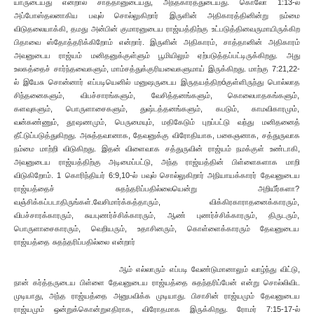
யாருடையது என்றால் சாத்தானுடையது, அந்தகாரத்துடையது. கொலோ 1:13-ல்
அப்போஸ்தலனாகிய பவுல் சொல்லுகிறார் இருளின் அதிகாரத்தினின்று நம்மை
விடுதலையாக்கி, தமது அன்பின் குமாரனுடைய ராஜ்யத்திற்கு உட்படுத்தினவருமாயிருக்கிற
பிதாவை ஸ்தோத்தரிக்கிறோம் என்றார். இருளின் அதிகாரம், சாத்தானின் அதிகாரம்
அவனுடைய ராஜ்யம் மனிதனுக்குள்ளும் பூமியிலும் ஏற்படுத்தப்பட்டிருக்கிறது. அது
உலகத்தைச் சார்ந்தவைகளும், மாம்சத்துக்குரியவைகளுமாய் இருக்கிறது. மாற்கு 7:21,22-
ல் இயேசு சொன்னார் எப்படியெனில் மனுஷருடைய இருதயத்திறóகுள்ளிருந்து பொல்லாத
சிந்தனைகளும், விபச்சாரங்களும், வேசித்தனங்களும், கொலைபாதகங்களும்,
களவுகளும், பொருளாசைகளும், துஷ்டத்தனங்களும், கபடும், காமவிகாரமும்,
வன்கண்ணும், தூஷணமும், பெருமையும், மதிகேடும் புறப்பட்டு வந்து மனிதனைத்
தீட்டுப்படுத்துகிறது. அசுத்தவானாக, தேவனுக்கு விரோதியாக, பகைஞனாக, சத்துருவாக
நம்மை மாற்றி விடுகிறது. இதன் விளைவாக சத்துருவின் ராஜ்யம் நமக்குள் உண்டாகி,
அவனுடைய ராஜ்யத்திற்கு அடிமைப்பட்டு, அந்த ராஜ்யத்தின் பிள்ளைகளாக மாறி
விடுகிறோம். 1 கொரிந்தியர் 6:9,10-ல் பவுல் சொல்லுகிறார் அநியாயக்காரர் தேவனுடைய
ராஜ்யத்தைச் சுதந்தரிப்பதில்லையென்று அறியீர்களா?
வஞ்சிக்கப்படாதிருங்கள்.வேசிமார்க்கத்தாரும், விக்கிரகாராதனைக்காரரும்,
விபச்சாரக்காரரும், சுயபுணர்ச்சிக்காரரும், ஆண் புணர்ச்சிக்காரரும், திருடரும்,
பொருளாசைகாரரும், வெறியரும், உதாசினரும், கொள்ளைக்காரரும் தேவனுடைய
ராஜ்யத்தை சுதந்தரிப்பதில்லை என்றார்
ஆம் எல்லாரும் எப்படி வேண்டுமானாலும் வாழ்ந்து விட்டு,
நான் கர்த்தருடைய பிள்ளை தேவனுடைய ராஜ்யத்தை சுதந்தரிப்பேன் என்று சொல்லிவிட
முடியாது, அந்த ராஜ்யத்தை அனுபவிக்க முடியாது. பிசாசின் ராஜ்யமும் தேவனுடைய
ராஜ்யமும் ஒன்றுக்கொன்றுஎதிராக, விரோதமாக இருக்கிறது. ரோமர் 7:15-17-ல்