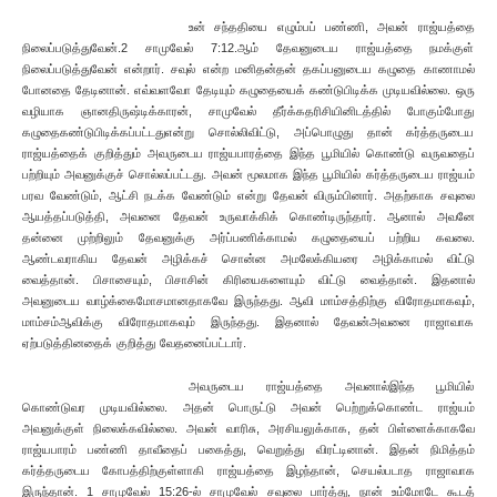
உன் சந்ததியை எழும்பப் பண்ணி, அவன் ராஜ்யத்தை
நிலைப்படுத்துவேன்.2 சாமுவேல் 7:12.ஆம் தேவனுடைய ராஜ்யத்தை நமக்குள்
நிலைப்படுத்துவேன் என்றார். சவுல் என்ற மனிதன்தன் தகப்பனுடைய கழுதை காணாமல்
போனதை தேடினான். எவ்வளவோ தேடியும் கழுதையைக் கண்டுபிடிக்க முடியவில்லை. ஒரு
வழியாக ஞானதிருஷ்டிக்காரன், சாமுவேல் தீர்க்கதரிசியினிடத்தில் போகும்போது
கழுதைகண்டுபிடிக்கப்பட்டதுஎன்று சொல்லிவிட்டு, அப்பொழுது தான் கர்த்தருடைய
ராஜ்யத்தைக் குறித்தும் அவருடைய ராஜ்யபாரத்தை இந்த பூமியில் கொண்டு வருவதைப்
பற்றியும் அவனுக்குச் சொல்லப்பட்டது. அவன் மூலமாக இந்த பூமியில் கர்த்தருடைய ராஜ்யம்
பரவ வேண்டும், ஆட்சி நடக்க வேண்டும் என்று தேவன் விரும்பினார். அதற்காக சவுலை
ஆயத்தப்படுத்தி, அவனை தேவன் உருவாக்கிக் கொண்டிருந்தார். ஆனால் அவனே
தன்னை முற்றிலும் தேவனுக்கு அர்ப்பணிக்காமல் கழுதையைப் பற்றிய கவலை.
ஆண்டவராகிய தேவன் அழிக்கச் சொன்ன அமலேக்கியரை அழிக்காமல் விட்டு
வைத்தான். பிசாசையும், பிசாசின் கிரியைகளையும் விட்டு வைத்தான். இதனால்
அவனுடைய வாழ்க்கைமோசமானதாகவே இருந்தது. ஆவி மாம்சத்திற்கு விரோதமாகவும்,
மாம்சம்ஆவிக்கு விரோதமாகவும் இருந்தது. இதனால் தேவன்அவனை ராஜாவாக
ஏற்படுத்தினதைக் குறித்து வேதனைப்பட்டார்.
அவருடைய ராஜ்யத்தை அவனால்இந்த பூமியில்
கொண்டுவர முடியவில்லை. அதன் பொருட்டு அவன் பெற்றுக்கொண்ட ராஜ்யம்
அவனுக்குள் நிலைக்கவில்லை. அவன் வாரிசு, அரசியலுக்காக, தன் பிள்ளைக்காகவே
ராஜ்யபாரம் பண்ணி தாவீதைப் பகைத்து, வெறுத்து விரட்டினான். இதன் நிமித்தம்
கர்த்தருடைய கோபத்திற்குள்ளாகி ராஜ்யத்தை இழந்தான், செயல்படாத ராஜாவாக
இருந்தான். 1 சாமுவேல் 15:26-ல் சாமுவேல் சவுலை பார்த்து, நான் உம்மோடே கூடத்