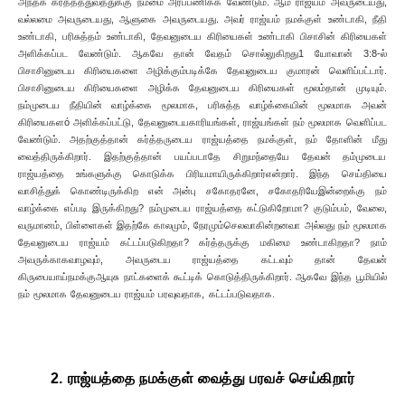
அந்தக் கர்த்தத்துவத்துக்கு நம்மை அர்ப்பணிக்க வேண்டும். ஆம் ராஜ்யம் அவருடையது,
வல்லமை அவருடையது, ஆளுகை அவருடையது. அவர் ராஜ்யம் நமக்குள் உண்டாகி, நீதி
உண்டாகி, பரிசுத்தம் உண்டாகி, தேவனுடைய கிரியைகள் உண்டாகி பிசாசின் கிரியைகள்
அளிக்கப்பட வேண்டும். ஆகவே தான் வேதம் சொல்லுகிறது1 யோவான் 3:8-ல்
பிசாசினுடைய கிரியைகளை அழிக்கும்படிக்கே தேவனுடைய குமாரன் வெளிப்பட்டார்.
பிசாசினுடைய கிரியைகளை அழிக்க தேவனுடைய கிரியைகள் மூலம்தான் முடியும்.
நம்முடைய நீதியின் வாழ்க்கை மூலமாக, பரிசுத்த வாழ்க்கையின் மூலமாக அவன்
கிரியைகளó அளிக்கப்பட்டு, தேவனுடையகாரியங்கள், ராஜ்யங்கள் நம் மூலமாக வெளிப்பட
வேண்டும். அதற்குத்தான் கர்த்தருடைய ராஜ்யத்தை நமக்குள், நம் தோளின் மீது
வைத்திருக்கிறார். இதற்குத்தான் பயப்படாதே சிறுமந்தையே தேவன் தம்முடைய
ராஜ்யத்தை உங்களுக்கு கொடுக்க பிரியமாயிருக்கிறார்என்றார். இந்த செய்தியை
வாசித்துக் கொண்டிருக்கிற என் அன்பு சகோதரனே, சகோதரியேஇன்றைக்கு நம்
வாழ்க்கை எப்படி இருக்கிறது? நம்முடைய ராஜ்யத்தை கட்டுகிறோமா? குடும்பம், வேலை,
வருமானம், பிள்ளைகள் இதற்கே காலமும், நேரமும்செலவாகின்றனவா அல்லது நம் மூலமாக
தேவனுடைய ராஜ்யம் கட்டப்படுகிறதா? கர்த்தருக்கு மகிமை உண்டாகிறதா? நாம்
அவருக்காகவாழவும், அவருடைய ராஜ்யத்தை கட்டவும் தான் தேவன்
கிருபையாய்நமக்குஆயுசு நாட்களைக் கூட்டிக் கொடுத்திருக்கிறார். ஆகவே இந்த பூமியில்
நம் மூலமாக தேவனுடைய ராஜ்யம் பரவுவதாக, கட்டப்படுவதாக.
2. ராஜ்யத்தை நமக்குள் வைத்து பரவச் செய்கிறார்