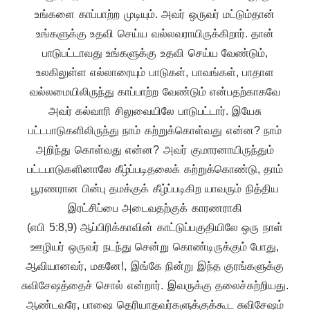
உங்களை காப்பாற்ற முடியும். அவர் ஒருவர் மட்டும்தான்
உங்களுக்கு உதவி செய்ய வல்லவராயிருக்கிறார். தான்
பாடுபட்டாவது உங்களுக்கு உதவி செய்ய வேண்டும்,
உலகிலுள்ள எல்லாரையும் பாடுகள், பாவங்கள், பாதாள
வல்லமையிலிருந்து காப்பாற்ற வேண்டும் என்பதற்காகவே
அவர் கல்வாரி சிலுவையிலே பாடுபட்டார். இயேசு
பட்டபாடுகளிலிருந்து நாம் கற்றுக்கொள்வது என்ன? நாம்
அறிந்து கொள்வது என்ன? அவர் குமாரனாயிருந்தும்
பட்டபாடுகளினாலே கீழ்ப்படிதலைக் கற்றுக்கொண்டு, தாம்
பூரணரான பின்பு தமக்குக் கீழ்ப்படிகிற யாவரும் நித்திய
இரட்சிப்பை அடைவதற்குக் காரணராகி
(எபி 5:8,9) ஆப்பிரிக்காவின் காட்டுப்பகுதியிலே ஒரு நாள்
ஊழியர் ஒருவர் நடந்து சென்று கொண்டிருக்கும் போது,
ஆவியானவர், மகனே!, இங்கே நின்று இந்த குரங்களுக்கு
சுவிசேஷத்தைச் சொல் என்றார். இவருக்கு தலைச்சுற்றியது.
ஆண்டவரே, பாஷை தெரியாதவர்களுக்குக்கூட சுவிசேஷம்