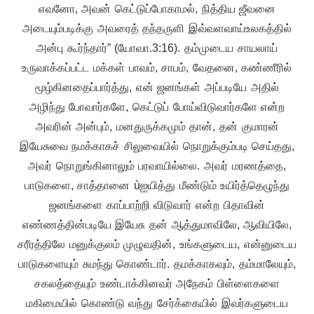
எவனோ, அவன் கெட்டுப்போகாமல், நித்திய ஜீவனை
அடையும்படிக்கு அவரைத் தந்தருளி இவ்வளவாய்உலகத்தில்
அன்பு கூர்ந்தார்” (யோவா.3:16). தம்முடைய சாயலாய்
உருவாக்கப்பட்ட மக்கள் பாவம், சாபம், வேதனை, கண்ணீரில்
மூழ்கினதைப்பார்த்து, என் ஜனங்கள் அப்படியே அதில்
அழிந்து போவார்களே, கெட்டுப் போய்விடுவார்களே என்ற
அவரின் அன்பும், மனதுருக்கமும் தான், தன் குமாரன்
இயேசுவை நமக்காகச் சிலுவையில் நொறுக்கும்படி செய்தது,
அவர் நொறுங்கினாலும் பரவாயில்லை. அவர் மரணத்தை,
பாடுகளை, சாத்தானை ùஐயித்து மீண்டும் உயிர்த்தெழுந்து
ஜனங்களை காப்பாற்றி விடுவார் என்ற பிதாவின்
எண்ணத்தின்படியே இயேசு தன் ஆத்துமாவிலே, ஆவியிலே,
சரீரத்திலே மனுக்குலம் முழுவதின், உங்களுடைய, என்னுடைய
பாடுகளையும் சுமந்து கொண்டார். தமக்காகவும், தம்மாலேயும்,
சகலத்தையும் உண்டாக்கினவர் அநேகம் பிள்ளைகளை
மகிமையில் கொண்டு வந்து சேர்க்கையில் இவர்களுடைய