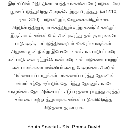
இரட்சிப்பின் அதிபதியை உபத்திவங்களினாலே (பாடுகளாலே)
பூரணப்படுத்துகிறது அவருக்கேற்றதாயிருந்தது. (எபி2:10,
ஏசா13:10). பாடுகளிலும், வேதனைகளிலும் உலக
சிற்றின்பத்திலும், மயக்கத்திலும் குற்ற உணர்ச்சிகளிலும்
இருக்காமல் உங்கள் மேல் அன்புகூர்ந்து தன் குமாரனையே
பாடுகளுக்கு உட்படுத்தினவரிடம் சீக்கிரம் வாருங்கள்.
சிலுவை முன் நின்று இயேசுவே, எனக்காக பாடுபட்டவரே,
என் பாடுகளை ஏற்றுக்கொண்டவரே, என் பாடுகளை மாற்றும்,
என் பாவங்களை மன்னியும் என்று கேளுங்கள். அவரின்
பிள்ளையாய் மாறுங்கள். உங்களைப் பார்த்து தேவனின்
உள்ளம் சந்தோஷப்படும். தொடர்ந்து தேவனுக்காகவே
வாழுங்கள். தேவ அன்பையும், கீழ்ப்படிதலையும் தந்து கர்த்தர்
உங்களை வழிநடத்துவாராக. உங்கள் பாடுகளிலிருந்து
விடுதலை தருவாராக.
Youth Special - Sis. Prema David