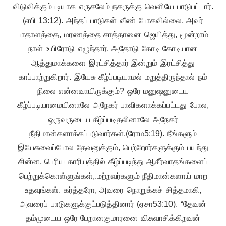
விடுவிக்கும்படியாக எருசலேம் நகருக்கு வெளியே பாடுபட்டார்.
(எபி 13:12). அந்தப் பாடுகள் வீண் போகவில்லை, அவர்
பாதாளத்தை, மரணத்தை சாத்தானை ஜெயித்து, மூன்றாம்
நாள் உயிரோடு எழுந்தார். அதோடு கோடி கோடியான
ஆத்துமாக்களை இரட்சித்தார் இன்றும் இரட்சித்து
காப்பாற்றுகிறார். இயேசு கீழ்ப்படியாமல் மறுத்திருந்தால் நம்
நிலை என்னவாயிருக்கும்? ஒரே மனுஷனுடைய
கீழ்ப்படியாமையினாலே அநேகர் பாவிகளாக்கப்பட்டது போல,
ஒருவருடைய கீழ்ப்படிதலினாலே அநேகர்
நீதிமான்களாக்கப்படுவார்கள்.(ரோம5:19). நீங்களும்
இயேசுவைப்போல தேவனுக்கும், பெற்றோர்களுக்கும் பயந்து
சின்ன, பெரிய காரியத்தில் கீழ்ப்படிந்து ஆசீர்வாதங்களைப்
பெற்றுக்கொள்ளுங்கள்,.மற்றவர்களும் நீதிமான்களாய் மாற
உதவுங்கள். கர்த்தரோ, அவரை நொறுக்கச் சித்தமாகி,
அவரைப் பாடுகளுக்குட்படுத்தினார் (ஏசா53:10). “தேவன்
தம்முடைய ஒரே பேறானகுமாரனை விசுவாசிக்கிறவன்