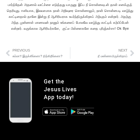
பார்த்தேன் அதனால் வாட்ச்சை எடுத்தது யாருனு இப்ப நீ சொன்னவுடன் தான் எனக்குத்
தெரியுது. ஈஸியாக, இலவசமாக நான் அறிவுரை சொன்னாலும், நான் சொன்னபடி வாழ்ந்து
காட்டினதால் தானே இன்று நீ ஆசிரியராக உயர்ந்திருக்கிறாய் அற்புதம் என்றார். அதற்கு
அந்த முன்னாள் மாணவன் நானும் உங்களைப் போலவே வாழ்ந்து காட்டிக் கற்பிப்பேன்
என்றார். வருங்கால ஆசிரியர்களே, குட்டீ பிள்ளைகளே கதை புரிஞ்சுச்சா! Ok Bye
PREVIOUS
NEXT
சும்மா!! இருக்கீங்களா? நிற்கிறீங்களா?
நீ மண்ணாயிருக்கிறாய்
Get the
Jesus Lives
App today!