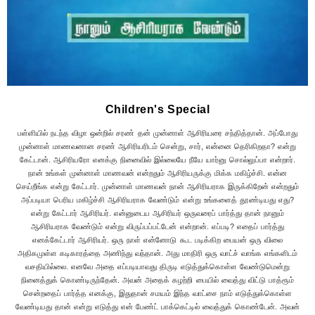
Children's Special
பள்ளியில் நடந்த விழா ஒன்றில் சரண் தன் முன்னாள் ஆசிரியரை சந்தித்தான். அப்போது
முன்னாள் மாணவனான சரண் ஆசிரியரிடம் சென்று, சார், என்னை தெரிகிறதா? என்று
கேட்டான். ஆசிரியரோ எனக்கு நினைவில் இல்லையே நீயே யார்னு சொல்லுப்பா என்றார்.
நான் உங்கள் முன்னாள் மாணவன் என்றதும் ஆசிரியருக்கு மிக்க மகிழ்ச்சி. என்ன
செய்றீங்க என்று கேட்டார். முன்னாள் மாணவன் நான் ஆசிரியராக இருக்கிறேன் என்றதும்
அப்படியா பெரிய மகிழ்ச்சி ஆசிரியராக வேண்டும் என்று உங்களைத் தூண்டியது எது?
என்று கேட்டார் ஆசிரியர். என்னுடைய ஆசிரியர் ஒருவரைப் பார்த்து தான் நானும்
ஆசிரியராக வேண்டும் என்று விருப்பப்பட்டேன் என்றான். எப்படி? எதைப் பார்த்து
எனக்கேட்டார் ஆசிரியர். ஒரு நாள் என்னோடு கூட படிக்கிற பையன் ஒரு விலை
அதிகமுள்ள கடிகாரத்தை அணிந்து வந்தான். அது மாதிரி ஒரு வாட்ச் வாங்க எங்களிடம்
வசதியில்லை. எனவே அதை எப்படியாவது திருடி எடுத்துக்கொள்ள வேண்டுமென்று
நினைத்துக் கொண்டிருந்தேன். அவன் அதைக் கழற்றி பையில் வைத்து விட்டு பாத்ரூம்
சென்றதைப் பார்த்த எனக்கு, இதுதான் சமயம் இந்த வாட்சை நாம் எடுத்துக்கொள்ள
வேண்டியது தான் என்று எடுத்து என் பேண்ட் பாக்கெட்டில் வைத்துக் கொண்டேன். அவன்