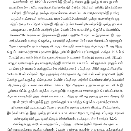
சொன்னார் மத் 18:20-ல் ஏனெனில்இ இரண்டு பேராவதுஇ மூன்று பேராவது என்
நாமத்தினாலே எங்கே கூடியிருக்கிறார்களோஇ அங்கே அவர்கள் நடுவில் இருக்கிறேன்
என்றார். இன்றைக்கு நமக்கு தேவவல்லமை வெளிப்பட வேண்டுமென்றால்இ நமக்கு
வருகின்ற தீமைகள் நன்மையாய் மாற வேண்டுமென்றால்இ மூன்று நாளைக்குள் ஒரு
மாற்றம் நிகழ வேண்டுமென்றால்இ அற்புதம் நடக்க வேண்டுமென்றால்இ மூன்று நாட்கள்
அவருடைய பாதத்தில் அமர்ந்திருக்க வேண்டும்இ உபவாசித்து ஜெபிக்க வேண்டும்.
வேலையிலே பிரச்சனை இருக்கலாம்இ குடும்பத்திலே போராட்டம் இருக்கலாம்இ மற்ற
மனிதர்களால் நமக்கு நெருக்கடி வரலாம்இ எத்தனை பிரச்சனை போராட்டம் வந்தாலும்
தேவ சமூகத்தில் நாம் விழுந்து கிடக்கும் போதுஇ உபவாசித்து ஜெபிக்கும் போது அந்த
ஜெபம் பரலோகத்தினó தேவனை இந்த பூமியில் இறங்கி வரப்பண்ணும். எஸ்தர் 4:16-ல் நீ
போய்இ சூசானில் இருக்கிற யூதரையெல்லாம் கூடிவரச் செய்துஇ மூன்று நாள் அல்லும்
பகலும் புசியாமலும் குடியாமலுமிருந்துஇ எனக்காக உபவாசம் பண்ணுங்கள். நானும் என்
தாதிமாரும் உபவாசம் பண்ணுவோம்இ இவ்விதமாகச் சட்டத்தை மீறிஇ ராஜாவினிடத்தில்
பிரவேசிப்பேன் என்றாள். ஆம் யூதருக்கு விரோதமாக ஆமான் என்பவன் ராஜாவினிடத்தில்
சென்று யூதர்களுக்கு விரோதமாக பேசிஇ சட்டத்தை மாற்றிஇ கொடுமைபடுத்தப்படவும்இ
அழிக்கவும்இ பயங்கரமான கிரியை செய்ய ஆரம்பித்தான். யூதர்களை நாட்டை விட்டேஇ
பூமியை விட்டே துரத்தி அழிக்க ஆமானும்இ அவனுடைய சகாக்களும் செயல்பட்டார்கள்.
ஆனால் எஸ்தரேஇ இந்த கெடு வைக்கப்பட்ட அந்த நாளிலேஇ மூன்று நாட்கள் அவளும்இ
அவள் தாதிமார்களும்இ யூத ஜனங்களும் உபவாசித்து ஜெபிக்க ஆரம்பித்தார்கள்.
புசியாமலும்இ குடியாமலும் தேவ சமுகத்தில் மூன்று நாட்கள் விழுந்து கிடந்தார்கள்.
இவர்கள் செய்த இந்த மூன்று நாட்கள் உபவாச ஜெபம் தேவ சமுகத்தை எட்டியது. தேவன்
எஸ்தருக்கும்இ யூத குலத்திற்கும் இறங்கினார். நடந்தது என்ன? எஸ்தர் 9:1-ல்
சொல்லுகிறது காரியம் மாறுதலாய் முடிந்தது. பரலோகத்தின் தேவன் அவருடைய
பிள்ளைகளுக்காக எழுந்தருளினார். தேவன் எழுந்தருளுவார்இ அவருடைய சத்துருக்கள்