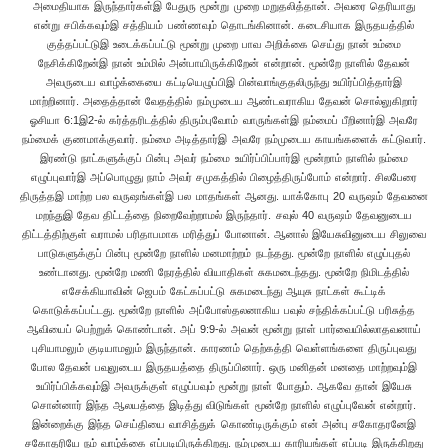
அமைதியாக இருந்தார்கள்இ பேதுரு மூன்று முறை மறுதலித்தான். அவரை தெரியாது
என்று சபிக்கவும்இ சத்தியம் பண்ணவும் தொடங்கினான். கடைசியாக இருதயத்தில்
குத்தப்பட்டுஇ உடைக்கப்பட்டு மூன்று முறை பாவ அறிக்கை செய்து நான் உம்மை
நேசிக்கிறேன்இ நான் உம்மில் அன்பாயிருக்கிறேன் என்றான். மூன்றே நாளில் தேவன்
அவருடைய வாழ்க்கையை கட்டியெழுப்பிஇ பின்வாங்குதலிருந்து உயிர்ப்பித்தார்இ
மாற்றினார். அதைத்தான் வேதத்தில் நம்முடைய ஆண்டவராகிய தேவன் சொல்லுகிறார்
ஓசியா 6:1இ2-ல் கர்த்தரிடத்தில் திரும்புவோம் வாருங்கள்இ நம்மைப் பீறினார்இ அவரே
நம்மைக் குணமாக்குவார். நம்மை அடித்தார்இ அவரே நம்முடைய காயங்களைக் கட்டுவார்.
இரண்டு நாட்களுக்குப் பின்பு அவர் நம்மை உயிர்ப்பிப்பார்இ மூன்றாம் நாளில் நம்மை
எழுப்புவார்இ அப்பொழுது நாம் அவர் சமுகத்தில் பிழைத்திருப்போம் என்றார். சிலபேரை
திருத்தஇ மாற்ற பல வருஷங்கள்இ பல மாதங்கள் ஆனது. யாக்கோபு 20 வருஷம் தேவனை
மறந்துஇ தேவ திட்டத்தை நிறைவேற்றாமல் இருந்தார். சவுல் 40 வருஷம் தேவனுடைய
திட்டத்திற்குள் வராமல் பரிதாபமாக மரித்துப் போனான். ஆனால் இயேசுவினுடைய சிலுவை
பாடுகளுக்குப் பின்பு மூன்றே நாளில் மனமாற்றம் நடந்தது. மூன்றே நாளில் எழுப்புதல்
உண்டானது. மூன்றே மணி நேரத்தில் வியாதிகள் சுகமடைந்தது. மூன்றே நிமிடத்தில்
எசேக்கியாவின் ஜெபம் கேட்கப்பட்டு சுகமடைந்து ஆயுசு நாட்கள் கூட்டிக்
கொடுக்கப்பட்டது. மூன்றே நாளில் அப்போஸ்தலனாகிய பவுல் சந்திக்கப்பட்டு பரிசுத்த
ஆவியைப் பெற்றுக் கொண்டான். அப் 9:9-ல் அவன் மூன்று நாள் பார்வையில்லாதவனாய்
புசியாமலும் குடியாமலும் இருந்தான். காரணம் தெற்கத்தி வெள்ளங்களை திருப்புவது
போல தேவன் பவுலுடைய இருதயத்தை திருப்பினார். ஒரு மனிதன் மனதை மாற்றவும்இ
உயிர்ப்பிக்கவும்இ அவருக்குள் எழுப்பவும் மூன்று நாள் போதும். ஆகவே தான் இயேசு
சொன்னார் இந்த ஆலயத்தை இடித்து விடுங்கள் மூன்றே நாளில் எழுப்புவேன் என்றார்.
இன்றைக்கு இந்த செய்தியை வாசித்துக் கொண்டிருக்கும் என் அன்பு சகோதரனேஇ
சகோதரியே நம் வாழ்க்கை எப்படியிருக்கிறது. நம்முடைய காரியங்கள் எப்படி இருக்கிறது