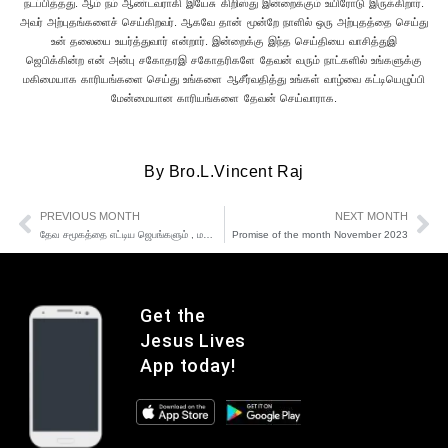
நடப்பித்தது. ஆம் நம் ஆண்டவராகி இயேசு கிறிஸ்து இன்றைக்கும் உயிரோடு இருக்கிறார்.
அவர் அற்புதங்களைச் செய்கிறவர். ஆகவே தான் மூன்றே நாளில் ஒரு அற்புதத்தை செய்து
உன் தலையை உயர்த்துவார் என்றார். இன்றைக்கு இந்த செய்தியை வாசித்துஇ
ஜெபிக்கின்ற என் அன்பு சகோதரஇ சகோதரிகளே தேவன் வரும் நாட்களில் உங்களுக்கு
மகிமையாக காரியங்களை செய்து உங்களை ஆசீர்வதித்து உங்கள் வாழ்வை கட்டியெழுப்பி
மேன்மையான காரியங்களை தேவன் செய்வாராக.
By
Bro.L.Vincent Raj
PREVIOUS MONTH
NEXT MONTH
தேவ சமூகத்தை எட்டிய ஜெபங்களும் , மனிதனுடைய பாவங்களும்.
Promise of the month November 2023
Get the
Jesus Lives
App today!