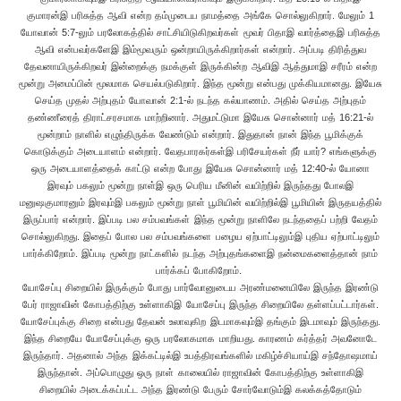
குமாரன்இ பரிசுத்த ஆவி என்ற தம்முடைய நாமத்தை அங்கே சொல்லுகிறார். மேலும் 1
யோவான் 5:7-லும் பரலோகத்தில் சாட்சியிடுகிறவர்கள் மூவர் பிதாஇ வார்த்தைஇ பரிசுத்த
ஆவி என்பவர்களேஇ இம்மூவரும் ஒன்றாயிருக்கிறார்கள் என்றார். அப்படி திரித்துவ
தேவனாயிருக்கிறவர் இன்றைக்கு நமக்குள் இருக்கின்ற ஆவிஇ ஆத்துமாஇ சரீரம் என்ற
மூன்று அமைப்பின் மூலமாக செயல்படுகிறார். இந்த மூன்று என்பது முக்கியமானது. இயேசு
செய்த முதல் அற்புதம் யோவான் 2:1-ல் நடந்த கல்யாணம். அதில் செய்த அற்புதம்
தண்ணீரைத் திராட்சரசமாக மாற்றினார். அதுமட்டுமா இயேசு சொன்னார் மத் 16:21-ல்
மூன்றாம் நாளில் எழுந்திருக்க வேண்டும் என்றார். இதுதான் நான் இந்த பூமிக்குக்
கொடுக்கும் அடையாளம் என்றார். வேதபாரகர்கள்இ பரிசேயர்கள் நீர் யார்? எங்களுக்கு
ஒரு அடையாளத்தைக் காட்டு என்ற போது இயேசு சொன்னார் மத் 12:40-ல் யோனா
இரவும் பகலும் மூன்று நாள்இ ஒரு பெரிய மீனின் வயிற்றில் இருந்தது போலஇ
மனுஷகுமாரனும் இரவும்இ பகலும் மூன்று நாள் பூமியின் வயிற்றில்இ பூமியின் இருதயத்தில்
இருப்பார் என்றார். இப்படி பல சம்பவங்கள் இந்த மூன்று நாளிலே நடந்ததைப் பற்றி வேதம்
சொல்லுகிறது. இதைப் போல பல சம்பவங்களை பழைய ஏற்பாட்டிலும்இ புதிய ஏற்பாட்டிலும்
பார்க்கிறோம். இப்படி மூன்று நாட்களில் நடந்த அற்புதங்களைஇ நன்மைகளைத்தான் நாம்
பார்க்கப் போகிறோம்.
யோசேப்பு சிறையில் இருக்கும் போது பார்வோனுடைய அரண்மனையிலே இருந்த இரண்டு
பேர் ராஜாவின் கோபத்திற்கு உள்ளாகிஇ யோசேப்பு இருந்த சிறையிலே தள்ளப்பட்டார்கள்.
யோசேப்புக்கு சிறை என்பது தேவன் உலாவுகிற இடமாகவும்இ தங்கும் இடமாவும் இருந்தது.
இந்த சிறையே யோசேப்புக்கு ஒரு பரலோகமாக மாறியது. காரணம் கர்த்தர் அவனோடே
இருந்தார். அதனால் அந்த இக்கட்டில்இ உபத்திரவங்களில் மகிழ்ச்சியாய்இ சந்தோஷமாய்
இருந்தான். அப்பொழுது ஒரு நாள் காலையில் ராஜாவின் கோபத்திற்கு உள்ளாகிஇ
சிறையில் அடைக்கப்பட்ட அந்த இரண்டு பேரும் சோர்வோடும்இ கலக்கத்தோடும்