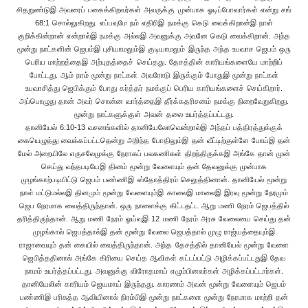
சிதறுண்டுஇ அவரைப் பகைக்கிறவர்கள் அவருக்கு முன்பாக ஓடிப்போவார்கள் என்று சங்
68:1 சொல்லுகிறது. எப்பவுமே நம் எதிரிஇ நமக்கு கெடு வைக்கிறான்இ நாள்
குறிக்கின்றான் என்றால்இ நமக்கு அல்லஇ அவனுக்கு அவனே கெடு வைக்கிறான். அந்த
மூன்று நாட்களின் ஜெபம்இ புசியாமலும்இ குடியாமலும் இருந்த அந்த உபவாச ஜெபம் ஒரு
பெரிய மாற்றத்தைஇ அற்புதத்தைச் செய்தது. தேசத்தின் காரியங்களையே மாற்றிப்
போட்டது. ஆம் நாம் மூன்று நாட்கள் அவரோடு இருக்கும் போதுஇ மூன்று நாட்கள்
உபவாசித்து ஜெபிக்கும் போது கர்த்தர் நமக்குப் பெரிய காரியங்களைச் செய்கிறார்.
அப்பொழுது தான் அவர் சொன்ன வார்த்தைஇ தீர்க்கதரிசனம் நமக்கு நிறைவேறுகிறது.
மூன்று நாட்களுக்குள் அவன் தலை உயர்த்தப்பட்டது.
தானியேல் 6:10-13 வசனங்களில் தானியேலோவென்றால்இ அந்தப் பத்திரத்துக்குக்
கையெழுத்து வைக்கப்பட்டதென்று அறிந்த போதிலும்இ தன் வீட்டிற்குள்ளே போய்இ தன்
மேல் அறையிலே எருசலேமுக்கு நேராகப் பலகணிகள் திறந்திருக்கஇ அங்கே தான் முன்
செய்து வந்தபடியேஇ தினம் மூன்று வேளையும் தன் தேவனுக்கு முன்பாக
முழங்காற்படியிட்டு ஜெபம் பண்ணிஇ ஸ்தோத்திரம் செலுத்தினான். தானியேல் மூன்று
நாள் மட்டுமல்லஇ தினமும் மூன்று வேளையும்இ காலைஇ மாலைஇ இரவு மூன்று நேரமும்
ஜெப நேரமாக வைத்திருந்தான். ஒரு நாளைக்கு கிட்டதட்ட ஆறு மணி நேரம் ஜெபத்தில்
தரித்திருந்தான். ஆறு மணி நேரம் ஓய்வுஇ 12 மணி நேரம் அரசு வேலையை செய்து தன்
முழங்கால் ஜெபத்தால்இ தன் மூன்று வேலை ஜெபத்தால் முழு ராஜ்யத்தையும்இ
ராஜாவையும் தன் கையில் வைத்திருந்தான். அந்த தேசத்தில் தானியேல் மூன்று வேளை
ஜெபித்ததினால் அங்கே கிரியை செய்த ஆவிகள் கட்டப்பட்டு அழிக்கப்பட்டதுஇ தேவ
நாமம் உயர்த்தப்பட்டது. அவனுக்கு விரோதமாய் எழும்பினவர்கள் அழிக்கப்பட்டார்கள்.
தானியேலின் காரியம் ஜெயமாய் இருந்தது. காரணம் அவன் மூன்று வேளையும் ஜெபம்
பண்ணிஇ பரிசுத்த ஆவியினால் நிரம்பிஇ மூன்று நாட்களை மூன்று நேரமாக மாற்றி தன்