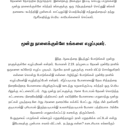
தேவனை தேசத்தில் நிருபித்தார். இன்றைக்கு நீங்களும் இப்படி செய்து பாருங்கள்இ
மூன்று நாளைக்குள்ளே கர்த்தர் உங்களுக்கு ஒரு அற்புதத்தைச் செய்துஇ உங்கள்
தலையை உயர்த்திஇ முன்பைக் காட்டிலும்இ பெலத்ûயும்இ சத்துவத்தையும் தந்து
ஆசீர்வதித்து பெரிய காரியங்களைச் செய்வார்.
மூன்று நாளைக்குள்ளே உங்களை எழுப்புவார்.
இந்த ஆலயத்தை இடித்துப் போடுங்கள் மூன்று
நாளுக்குள்ளே எழுப்புவேன் என்றார். யோவான் 2:19. நம்முடைய தேவன் மூன்றே நாளில்
ஒருவனை உயிரோடு எழுப்ப முடியும். ஆகவே தான் யூதருக்கு சவால் விட்டு சொல்லுகிறார்
என்னை கொன்று போடுங்கள்இ என்னை அழித்துப் போடுங்கள் மூன்றே நாளில்
எழுப்புவேன்இ எழுந்திருப்பேன் என்றார். கீழ்ப்படியாத யோனாவைஇ தேவ சித்தத்தை
நிறைவேற்றாத யோனாவை விழுங்கும்படிஇ உடைத்து உருவாக்கும்படி கர்த்தர் ஒரு பெரிய
மீனுக்கு கட்டளையிட்டார். அது மூன்று நாட்களுக்கு அசை போடாமல் தேவன் கொடுத்த
கட்டளையை நிறைவேற்றிஇ பத்திரமாய் தன் வயிற்றிலே யோனாவை பாதுகாத்து மூன்று
நாட்கள் முடிந்தவுடனே அது அவனை தரையிலே கக்கிப் போட்டது. அந்த மீன் தண்ணீர்
குடியாமல்இ புசியாமல் இருந்தபடியால்இ உபவாசித்தபடியால் யோனா பத்திரமாக அங்கே
தேவனால் பாதுகாக்கப்பட்டு கரைக்கு திரும்பினார்.
பேதுருவைப் பாருங்கள் எல்லாரும் மறுதலித்தாலும் நான் மறுதலிக்க மாட்டேன் என்று
இயேசுவுக்கு முன்பாக சவால் விட்டான். நடந்தது என்ன? கடைசியாக எல்லாôரும்