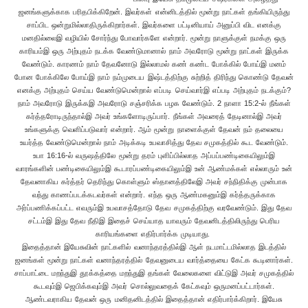
ஜனங்களுக்காக பரிதபிக்கிறேன். இவர்கள் என்னிடத்தில் மூன்று நாட்கள் தங்கியிருந்து
சாப்பிட ஒன்றுமில்லாதிருக்கிறார்கள். இவர்களை பட்டினியாய் அனுப்பி விட எனக்கு
மனதில்லைஇ வழியில் சோர்ந்து போவார்களே என்றார். மூன்று நாளுக்குள் நமக்கு ஒரு
காரியம்இ ஒரு அற்புதம் நடக்க வேண்டுமானால் நாம் அவரோடு மூன்று நாட்கள் இருக்க
வேண்டும். காரணம் நாம் தேவனோடு இல்லாமல் கண் கண்ட போக்கில் போய்இ மனம்
போன போக்கிலே போய்இ நாம் நம்முடைய இஷ்டத்திற்கு சுற்றித் திரிந்து கொண்டு தேவன்
எனக்கு அற்புதம் செய்ய வேண்டுமென்றால் எப்படி செய்வார்இ எப்படி அற்புதம் நடக்கும்?
நாம் அவரோடு இருக்கஇ அவரோடு சஞ்சரிக்க பழக வேண்டும். 2 நாளா 15:2-ல் நீங்கள்
கர்த்தரோடிருந்தால்இ அவர் உங்களோடிருப்பார். நீங்கள் அவரைத் தேடினால்இ அவர்
உங்களுக்கு வெளிப்படுவார் என்றார். ஆம் மூன்று நாளைக்குள் தேவன் நம் தலையை
உயர்த்த வேண்டுமென்றால் நாம் அடிக்கடி உபவாசித்து தேவ சமுகத்தில் கூட வேண்டும்.
உபா 16:16-ல் வருஷத்திலே மூன்று தரம் புளிப்பில்லாத அப்பப்பண்டிகையிலும்இ
வாரங்களின் பண்டிகையிலும்இ கூடாரப்பண்டிகையிலும்இ உன் ஆண்மக்கள் எல்லாரும் உன்
தேவனாகிய கர்த்தர் தெரிந்து கொள்ளும் ஸ்தானத்திலேஇ அவர் சந்நிதிக்கு முன்பாக
வந்து காணப்படக்கடவர்கள் என்றார். எந்த ஒரு ஆண்மகனும்இ கர்த்தருக்காக
அர்ப்பணிக்கப்பட்ட எவரும்இ உபவாசத்தோடு தேவ சமுகத்திற்கு வரவேண்டும். இது தேவ
சட்டம்இ இது தேவ நீதிஇ இதைச் செய்யாத யாவரும் தேவனிடத்திலிருந்து பெரிய
காரியங்களை எதிர்பார்க்க முடியாது.
இதைத்தான் இயேசுவின் நாட்களில் வனாந்தரத்தில்இ ஆள் நடமாட்டமில்லாத இடத்தில்
ஜனங்கள் மூன்று நாட்கள் வனாந்தரத்தில் தேவனுடைய வார்த்தையை கேட்க கூடினார்கள்.
சாப்பாட்டை மறந்துஇ தூக்கத்தை மறந்துஇ தங்கள் வேலைகளை விட்டுஇ அவர் சமுகத்தில்
கூடவும்இ ஜெபிக்கவும்இ அவர் சொல்லுவதைக் கேட்கவும் ஒருமனப்பட்டார்கள்.
ஆண்டவராகிய தேவன் ஒரு மனிதனிடத்தில் இதைத்தான் எதிர்பார்க்கிறார். இயேசு