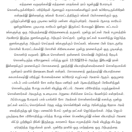
எத்தனை வருஷங்கள்இ எத்தனை மாதங்கள் நாம் உழன்றுஇ போராடிக்
கொண்டிருக்கிறோம். மரித்தேன் ஆனாலும் சதாகாலங்களிலும் நான் உயிரோடிருக்கிறேன்
என்றவர்இ இன்றைக்கு உங்கள் போராட்டத்திற்கும் உங்கள் பிரச்சனைக்கும் ஒரு
முற்றுப்புள்ளிஇ ஒரு முடிவை உண்டு பண்ண விரும்புகிறார். அவரால் ஆகாத காரியம்
ஒன்றுமில்லை. முடியாத காரியம் ஒன்றும் இருக்கப் போவதும் இல்லை. கட்டாயம்
உங்களுக்கு ஒரு அற்புதத்தைஇ விடுதலையைத் தருவார். மூன்று நாட்கள் அவர் சமுகத்தில்
அவரோடு இருந்த ஜனங்களுக்கு அற்புதம் செய்தார். மூன்று நாட்கள் உபவாசித்து ஜெபித்த
ஜனங்களுக்கு அற்புதம் செய்தவர் உங்களுக்கும் செய்வார். உங்களை பின் தொடருகிற
பிசாசின் போராட்டங்கள்இ பிசாசின் கிரியைகளை மூன்று நாளைக்குள் ஒரு முடிவுக்கு
கொண்டு வருவார். இயேசு சொன்னார் தன்னைக் கொல்லஇ அழிக்கத் தேடிக்
கொண்டிருந்த ஏரோதுவைப் பார்த்து லூக் 13:32இ33-ல் அதற்கு இயேசுஇ நான்
இன்றைக்கும் நாளைக்கும் பிசாசுகளைத் துரத்திஇ வியாதியுள்ளவர்களைச் சொஸ்தமாக்கி
மூன்றாம் நாளில் நிறைவடைவேன் என்றார். பிசாசுகளைத் துரத்தவும்இ வியாதிகளை
சுகமாக்கவும்இ மரித்துப் போனவர்களை உயிரோடு எழுப்பவும் அவரால் ஆகும். ஒருமுறை
டாக்டர் பால் யாங்கிச் சோ என்ற தேவ மனிதர் தன் ஆலயத்திற்குள் பிரவேசித்துக்
கொண்டிருந்த போது மயங்கி விழுந்து விட்டார். அவரை பரிசேதித்த மருத்துவர்கள்
சொன்னார்கள் அவருக்கு உடனடியாக அறுவை சிகிச்சை செய்ய வேண்டும் என்றார்கள்.
அப்பொழுது போதகர் பால் யாங்கிச் சோ அவர்கள் சொன்னார்கள்இ எனக்கு மூன்று
நாட்கள் வாய்ப்பு கொடுங்கள் பிறகு வந்து சொல்கிறேன் என்று அங்கிருந்து நேராக அவர்
வைத்திருந்து ஒர் ஜெப மலையில் போய் மூன்று நாட்கள் ஜெபித்தார்கள். அந்த ஜெபம்
முடிந்தவுடனே பரிசோதித்து பார்த்த போது எல்லா பெலவீனமும்இ எல்லா வியாதியும் அவரை
விட்டு முற்றிலும் நீங்கி இருந்தது. காரணம் தேவ சமூகத்தில் அவர் விழுந்து கிடந்து
ஏறெடுத்த ஜெபங்கள் தான். மூன்றே நாளில் ஒரு மாற்றத்தை ஒரு அற்புதத்தை