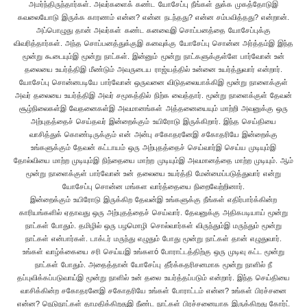
அமர்ந்திருந்தார்கள். அவர்களைக் கண்ட யோசேப்பு நீங்கள் துக்க முகத்தோடுஇ
கவலையோடு இருக்க காரணம் என்ன? என்ன நடந்தது? என்ன சம்பவித்தது? என்றான்.
அப்பொழுது தான் அவர்கள் கண்ட கனவைஇ சொப்பனத்தை யோசேப்புக்கு
விவரித்தார்கள். அந்த சொப்பனத்துக்குஇ கனவுக்கு யோசேப்பு சொன்ன அர்த்தம்இ இந்த
மூன்று கூடையும்இ மூன்று நாட்கள். இன்னும் மூன்று நாட்களுக்குள்ளே பார்வோன் உன்
தலையை உயர்த்திஇ மீண்டும் அவருடைய ராஜ்யத்தில் உன்னை உயர்த்துவார் என்றார்.
யோசேப்பு சொன்னபடியே பார்வோன் ஒருவனை விடுதலையாக்கிஇ மூன்று நாளைக்குள்
அவர் தலையை உயர்த்திஇ அவர் சமூகத்தில் நிற்க வைத்தார். மூன்று நாளைக்குள் தேவன்
சூழ்நிலைகள்இ வேதனைகள்இ அவமானங்கள் அத்தனையையும் மாற்றி அவனுக்கு ஒரு
அற்புதத்தைச் செய்தவர் இன்றைக்கும் உயிரோடு இருக்கிறார். இந்த செய்தியை
வாசித்துக் கொண்டிருக்கும் என் அன்பு சகோதரனேஇ சகோதரியே இன்றைக்கு
உங்களுக்கும் தேவன் கட்டாயம் ஒரு அற்புதத்தைச் செய்வார்இ செய்ய முடியும்இ
தோல்வியை மாற்ற முடியும்இ நிந்தையை மாற்ற முடியும்இ அவமானத்தை மாற்ற முடியும். ஆம்
மூன்று நாளைக்குள் பார்வோன் உன் தலையை உயர்த்தி மேன்மைப்படுத்துவார் என்று
யோசேப்பு சொன்ன மங்கள வார்த்தையை நிறைவேற்றினார்.
இன்றைக்கும் உயிரோடு இருக்கிற தேவன்இ உங்களுக்கு நீங்கள் எதிர்பார்க்கின்ற
காரியங்களில் ஏதாவது ஒரு அற்புதத்தைச் செய்வார். தேவனுக்கு அதிகபடியாய் மூன்று
நாட்கள் போதும். தமிழில் ஒரு பழமொழி சொல்வார்கள் விருந்தும்இ மருந்தும் மூன்று
நாட்கள் என்பார்கள். டாக்டர் மருந்து எழுதும் போது மூன்று நாட்கள் தான் எழுதுவார்.
உங்கள் வாழ்க்கையை சரி செய்யஇ உங்களó போராட்டத்திற்கு ஒரு முடிவு கட்ட மூன்று
நாட்கள் போதும். அதைத்தான் யோசேப்பு தீர்க்கதரிசனமாக மூன்று நாளில் நீ
தப்புவிக்கப்படுவாய்இ மூன்று நாளில் உன் தலை உயர்த்தப்படும் என்றார். இந்த செய்தியை
வாசிக்கின்ற சகோதரனேஇ சகோதரியே உங்கள் போராட்டம் என்ன? உங்கள் பிரச்சனை
என்ன? நெடுநாட்கள் தாமதிக்கிறதுஇ நீண்ட நாட்கள் பிரச்சனையாக இருக்கிறது கோர்ட்