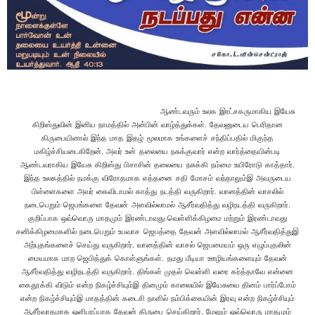
ஆண்டவரும் உலக இரட்சகருமாகிய இயேசு
கிறிஸ்துவின் இனிய நாமத்தில் அன்பின் வாழ்த்துக்கள். தேவனுடைய பெரிதான
கிருபையினால் இந்த மாத இதழ் மூலமாக உங்களைச் சந்திப்பதில் மிகுந்த
மகிழ்ச்சியடைகிறேன். அவர் உன் தலையை நசுக்குவார் என்ற வார்த்தையின்படி
ஆண்டவராகிய இயேசு கிறிஸ்து பிசாசின் தலையை நசுக்கி நம்மை உயிரோடு காத்தார்.
இந்த உலகத்தில் நமக்கு விரோதமாக எத்தனை சதி மோசம் வந்தாலும்இ அவருடைய
பிள்ளைகளை அவர் கைவிடாமல் காத்து நடத்தி வருகிறார். வானத்தின் வாசலில்
நடைபெறும் ஜெபங்களை தேவன் அளவில்லாமல் ஆசீர்வதித்து வழிநடத்தி வருகிறார்.
குறிப்பாக ஒவ்வொரு மாதமும் இரண்டாவது வெள்ளிக்கிழமை மற்றும் இரண்டாவது
சனிக்கிழமைகளில் நடைபெறும் உபவாச ஜெபத்தை தேவன் அளவில்லாமல் ஆசீர்வதித்துஇ
அற்புதங்களைச் செய்து வருகிறார். வானத்தின் வாசல் ஜெபமையம் ஒரு எழுப்புதலின்
மையமாக மாற ஜெபித்துக் கொள்ளுங்கள். நமது மீடியா ஊழியங்களையும் தேவன்
ஆசீர்வதித்து வழிநடத்தி வருகிறார். திங்கள் முதல் வெள்ளி வரை கர்த்தாவே என்னை
கைதூக்கி விடும் என்ற நிகழ்ச்சியும்இ தினமும் காலையில் இயேசுவை தினம் பார்ப்போம்
என்ற நிகழ்ச்சியும்இ மாதத்தின் கடைசி நாளில் நம்பிக்கையின் இரவு என்ற நிகழ்ச்சியும்
ஆசீர்வாதமாக ஒளிபரப்பாக தேவன் கிருபை செய்கிறார். மேலும் ஒவ்வொரு மாதமும்