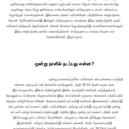
மூன்றாவது சனிக்கிழமையில் மதுரை எழுப்புதல் உபவாச ஜெபம் சிறப்பாக நடைபெற்று
வருகிறது. தொடர்ந்து ஒவ்வொரு காரியங்களிலும் கர்த்தருடைய நாமம் மகிமைப்பட
ஜெபித்துக் கொள்ளுங்கள். இயேசுவை தினம் பார்க்கிறேன் பத்திரிக்கை ஊழியத்தை
தேவன் ஆசீர்வதிக்கவும்இ இன்னும் கர்த்தருடைய நாமத்தை இந்த ஊழியத்தின் மூலம்
மகிமைப்படுத்தவும் ஜெபியுங்கள். உங்கள் மேலான ஜெபத்தாலும்இ காணிக்கைகளினாலும்
இந்த ஊழியத்தை தாங்க மறவாதிருங்கள். கர்த்தருடைய மாறாத கிருபை நம்
அனைவரோடும் இருப்பதாக.
மூன்று நாளில் நடப்பது என்ன?
மூன்று நாளைக்குள்ளே பார்வோன் உன் தலையை உயர்த்தி
உன்னை மறுபடியும் உன் நிலையில் உயர்த்துவார். ஆதி 40:13 ஆண்டவரும் உலக
இரட்சகருமாகிய இயேசு கிறிஸ்துவின் இனிய நாமத்தில் அன்பின் வாழ்த்துக்கள்.
தேவனுடைய பெரிதான கிருபையினால் இந்த செய்தியின் மூலமாக உங்களைச் சந்திப்பதில்
மிகுந்த மகிழ்ச்சியடைகிறேன். வேதாகமத்தில் நாட்கள்இ எண்கள் இவைகளைப் பற்றியும்இ
சில முக்கிய நாட்களைப் பற்றிப் பார்க்கிறோம். நாற்பது நாட்கள்இ ஏழு நாட்கள்இ மூன்று
நாட்கள் என்று சொல்லப்பட்டுள்ளதுஇ அதிலே இந்த மூன்று நாட்களைப் பற்றித் தான்
இப்பொழுது நாம் பார்க்கப் போகிறோம். நம்முடைய தேவன் திரித்துவ தேவனாய்
இருக்கிறார். எங்கும் நிறைந்தவர்இ எல்லாம் வல்லவர். அவர் பிதாவாகவும்இ
குமாரனாகவும்இ பரிசுத்த ஆவியானவராகவும் இருக்கிறார். மத் 28:19-ல் பிதாஇ