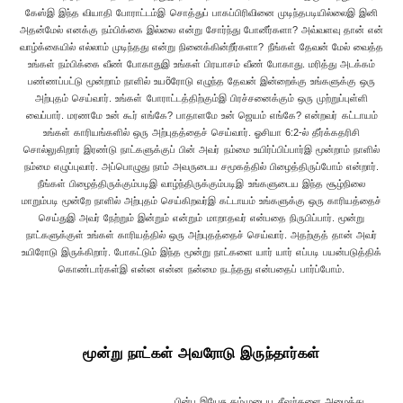
கேஸ்இ இந்த வியாதி போராட்டம்இ சொத்துப் பாகப்பிரிவினை முடிந்தபடியில்லைஇ இனி
அதன்மேல் எனக்கு நம்பிக்கை இல்லை என்று சோர்ந்து போனீர்களா? அவ்வளவு தான் என்
வாழ்க்கையில் எல்லாம் முடிந்தது என்று நினைக்கின்றீர்களா? நீங்கள் தேவன் மேல் வைத்த
உங்கள் நம்பிக்கை வீண் போகாதுஇ உங்கள் பிரயாசம் வீண் போகாது. மரித்து அடக்கம்
பண்ணப்பட்டு மூன்றாம் நாளில் உயõரோடு எழுந்த தேவன் இன்றைக்கு உங்களுக்கு ஒரு
அற்புதம் செய்வார். உங்கள் போராட்டத்திற்கும்இ பிரச்சனைக்கும் ஒரு முற்றுப்புள்ளி
வைப்பார். மரணமே உன் கூர் எங்கே? பாதாளமே உன் ஜெயம் எங்கே? என்றவர் கட்டாயம்
உங்கள் காரியங்களில் ஒரு அற்புதத்தைச் செய்வார். ஓசியா 6:2-ல் தீர்க்கதரிசி
சொல்லுகிறார் இரண்டு நாட்களுக்குப் பின் அவர் நம்மை உயிர்ப்பிப்பார்இ மூன்றாம் நாளில்
நம்மை எழுப்புவார். அப்பொழுது நாம் அவருடைய சமூகத்தில் பிழைத்திருப்போம் என்றார்.
நீங்கள் பிழைத்திருக்கும்படிஇ வாழ்ந்திருக்கும்படிஇ உங்களுடைய இந்த சூழ்நிலை
மாறும்படி மூன்றே நாளில் அற்புதம் செய்கிறவர்இ கட்டாயம் உங்களுக்கு ஒரு காரியத்தைச்
செய்துஇ அவர் நேற்றும் இன்றும் என்றும் மாறாதவர் என்பதை நிருபிப்பார். மூன்று
நாட்களுக்குள் உங்கள் காரியத்தில் ஒரு அற்புதத்தைச் செய்வார். அதற்குத் தான் அவர்
உயிரோடு இருக்கிறார். போகட்டும் இந்த மூன்று நாட்களை யார் யார் எப்படி பயன்படுத்திக்
கொண்டார்கள்இ என்ன என்ன நன்மை நடந்தது என்பதைப் பார்ப்போம்.
மூன்று நாட்கள் அவரோடு இருந்தார்கள்
பின்பு இயேசு தம்முடைய சீஷர்களை அழைத்து